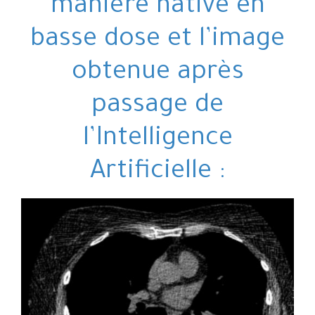
manière native en
basse dose et l’image
obtenue après
passage de
l’Intelligence
Artificielle :