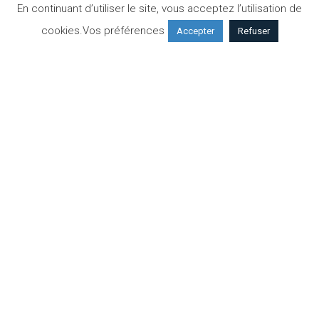
En continuant d’utiliser le site, vous acceptez l’utilisation de
cookies.
Vos préférences
Accepter
Refuser
IMAGERIE MÉDICALE
4 Juillet 2023
Innovation en Radiologie Interventionnelle
à Imapôle
Nous sommes ravis d’annoncer l’utilisation d’Imactis
pour notre département de Radiologie
Interventionnelle. ➡️ Un plus pour nos patient(e)s. ➡️
De bénéficier de procédure plus…