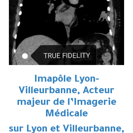
Imapôle Lyon-
Villeurbanne, Acteur
majeur de l’Imagerie
Médicale
sur Lyon et Villeurbanne,