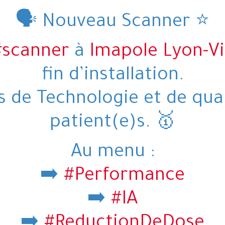
🗣️ Nouveau
Scanner ⭐
#scanner
à
Imapole Lyon-Vi
fin d’installation.
s de Technologie et de qua
patient(e)s. 🥇
Au menu :
➡️
#Performance
➡️
#IA
➡️
#ReductionDeDose