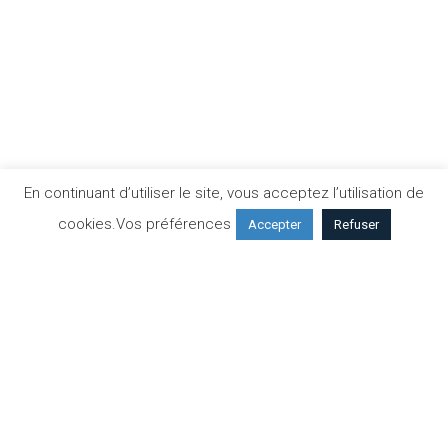
MEDIPÔLE LYON-VILLEURBANNE
En continuant d’utiliser le site, vous acceptez l’utilisation de
cookies.
Vos préférences
Accepter
Refuser
Retrouvez nous au sein du plus grand établissement privé
de la Région Rhône Alpes
Prendre un rendez-vous
IRM / SCANNER / RADIOLOGIE /