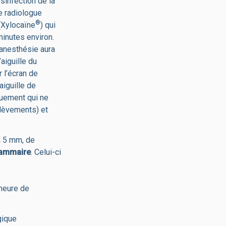
sinfection de la
e radiologue
®
 (Xylocaïne
) qui
inutes environ.
’anesthésie aura
aiguille du
 l’écran de
aiguille de
quement qui ne
lèvements) et
 à 5 mm, de
mammaire
. Celui-ci
 heure de
gique