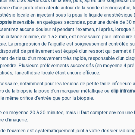
cer les bras au-dessus de la tête, puis, après une soigneuse dé
lace d’une protection stérile autour de la sonde d’échographie, l
sthésie locale en injectant sous la peau le liquide anesthésique
iopsie
insensible, en quelques secondes, pour une durée de 30 m
ssentirez aucune douleur ni pendant l’examen, ni après, lorsque l
on cutanée minime, de 1 à 3 mm, est nécessaire pour introduire l’
e. La progression de l’aiguille est soigneusement contrôlée sur
dispositif de prélèvement est équipé d’un ressort qui permet à l’
ment de tissu d’un mouvement très rapide, responsable d’un cla
rprendre. Plusieurs prélèvements successifs (en moyenne 4 pré
alisés, l’anesthésie locale étant encore efficace.
écessaire, notamment pour les lésions de petite taille inférieure
rs de la biopsie la pose d’un marqueur métallique ou
clip intra
r le même orifice d’entrée que pour la biopsie.
e en moyenne 20 à 30 minutes, mais il faut compter environ une
re d’imagerie.
de l’examen est systématiquement joint à votre dossier radiolo