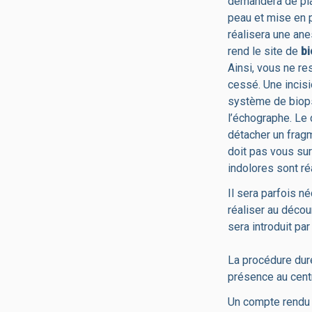
demandera de pla
peau et mise en p
réalisera une ane
rend le site de
b
Ainsi, vous ne re
cessé. Une incisi
système de biopsi
l’échographe. Le 
détacher un frag
doit pas vous su
indolores sont ré
Il sera parfois n
réaliser au décou
sera introduit pa
La procédure dur
présence au cent
Un compte rendu 