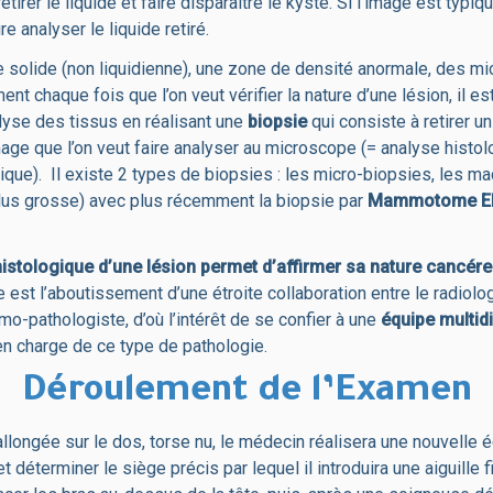
etirer le liquide et faire disparaitre le kyste. Si l’image est typiqu
e analyser le liquide retiré.
solide (non liquidienne), une zone de densité anormale, des mic
ent chaque fois que l’on veut vérifier la nature d’une lésion, il e
lyse des tissus en réalisant une
biopsie
qui consiste à retirer u
age que l’on veut faire analyser au microscope (= analyse histo
que). Il existe 2 types de biopsies : les micro-biopsies, les m
plus grosse) avec plus récemment la biopsie par
Mammotome
E
histologique d’une lésion permet d’affirmer sa nature cancé
 est l’aboutissement d’une étroite collaboration entre le radiologu
o-pathologiste, d’où l’intérêt de se confier à une
équipe multidi
 en charge de ce type de pathologie.
Déroulement de l’Examen
llongée sur le dos, torse nu, le médecin réalisera une nouvelle 
et déterminer le siège précis par lequel il introduira une aiguille f