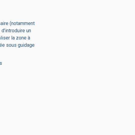
saire (notamment
d’introduire un
liser la zone à
sée sous guidage
s