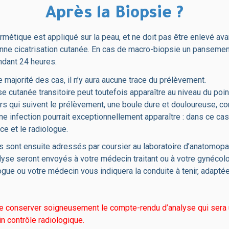
Après la Biopsie ?
étique est appliqué sur la peau, et ne doit pas être enlevé avan
nne cicatrisation cutanée. En cas de macro-biopsie un panseme
ndant 24 heures.
 majorité des cas, il n’y aura aucune trace du prélèvement.
cutanée transitoire peut toutefois apparaître au niveau du poin
rs qui suivent le prélèvement, une boule dure et douloureuse, c
 infection pourrait exceptionnellement apparaître : dans ce cas
ce et le radiologue.
 sont ensuite adressés par coursier au laboratoire d’anatomopa
alyse seront envoyés à votre médecin traitant ou à votre gynécol
logue ou votre médecin vous indiquera la conduite à tenir, adapté
de conserver soigneusement le compte-rendu d’analyse qui sera u
in contrôle radiologique.