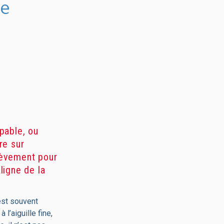
ie
lpable, ou
re sur
élèvement pour
ligne de la
est souvent
l’aiguille fine,