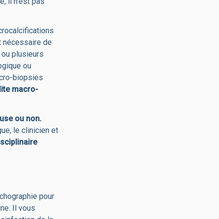
e, il n’est pas
rocalcifications
st nécessaire de
n ou plusieurs
logique ou
acro-biopsies
lite macro-
reuse
ou non.
e, le clinicien et
sciplinaire
échographie pour
ine. Il vous