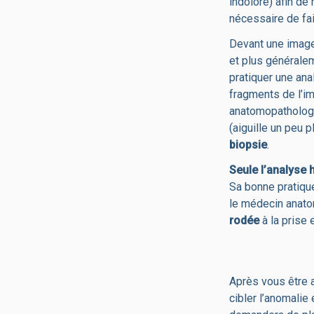
indolore) afin de r
nécessaire de fair
Devant une image 
et plus généralem
pratiquer une ana
fragments de l’im
anatomopathologi
(aiguille un peu 
biopsie
.
Seule l’analyse 
Sa bonne pratique
le médecin anatom
rodée
à la prise
Après vous être a
cibler l’anomalie 