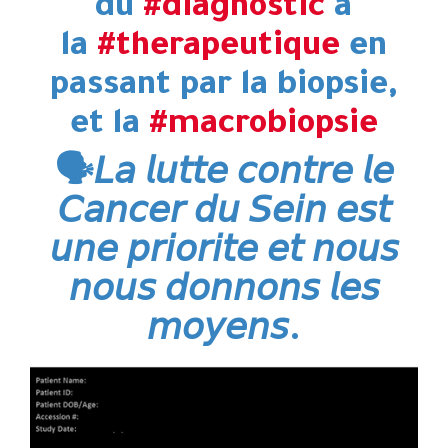
du
#diagnostic
à
la
#therapeutique
en
passant par la biopsie,
et la
#macrobiopsie
🗣️𝘓𝘢 𝘭𝘶𝘵𝘵𝘦 𝘤𝘰𝘯𝘵𝘳𝘦 𝘭𝘦
𝘊𝘢𝘯𝘤𝘦𝘳 𝘥𝘶 𝘚𝘦𝘪𝘯 𝘦𝘴𝘵
𝘶𝘯𝘦 𝘱𝘳𝘪𝘰𝘳𝘪𝘵𝘦 𝘦𝘵 𝘯𝘰𝘶𝘴
𝘯𝘰𝘶𝘴 𝘥𝘰𝘯𝘯𝘰𝘯𝘴 𝘭𝘦𝘴
𝘮𝘰𝘺𝘦𝘯𝘴.