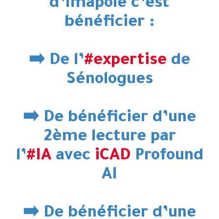
d’Imapôle
c’est
bénéficier :
➡️ De l’
#expertise
de
Sénologues
➡️ De bénéficier d’une
2ème lecture par
l’
#IA
avec
iCAD
Profound
AI
➡️ De bénéficier d’une