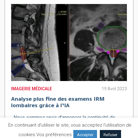
IMAGERIE MÉDICALE
19 Avril 2023
Analyse plus fine des examens IRM
lombaires grâce à l’IA
Nous sommes ravis d’annoncer la continuité de
notre partenariat avec la Société d’Intelligence
En continuant d’utiliser le site, vous acceptez l’utilisation de
Artificielle CoLumbo AI qui propose une solution
cookies.
Vos préférences
Accepter
Refuser
d’aide à l’analyse des…