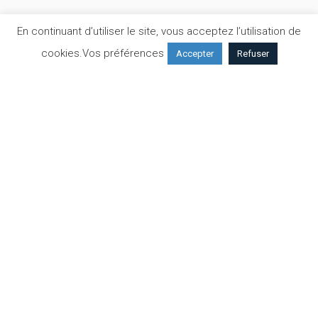
En continuant d’utiliser le site, vous acceptez l’utilisation de
cookies.
Vos préférences
Accepter
Refuser
IMAGERIE MÉDICALE
12 Avril 2023
Prédiction du risque de Cancer du Sein à 2
ans grâce à l’IA
🗣️ Passer une mammographie au sein d’Imapôle
c’est bénéficier : ➡️ De l’#expertise de Sénologues ➡️