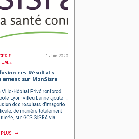
GERIE
1 Juin 2020
ICALE
fusion des Résultats
alement sur MonSisra
 Ville-Hôpital Privé renforcé
pole Lyon-Villeurbanne ajoute la
usion des résultats d’imagerie
icale, de manière totalement
urisée, sur GCS SISRA via
nSisra. Cela renforce le…
E PLUS