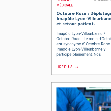
IMAGERIE
4 Octobre
MÉDICALE
Octobre Rose : Dépistag
Imapôle Lyon-Villeurban
et retour patient.
Imapôle Lyon-Villeurbanne /
Octobre Rose Le mois d’Octo
est synonyme d’ Octobre Rose
Imapôle Lyon-Villeurbanne y
participe pleinement. Nos
patientes nous font l’honneur d
retour…
LIRE PLUS